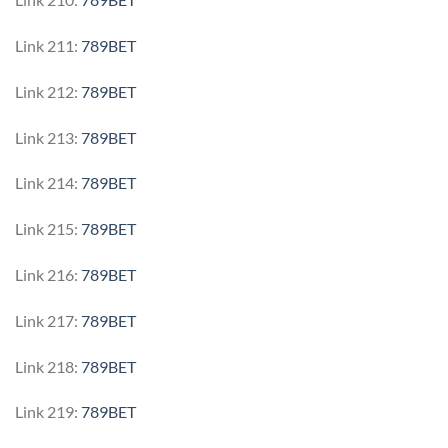
Link 211:
789BET
Link 212:
789BET
Link 213:
789BET
Link 214:
789BET
Link 215:
789BET
Link 216:
789BET
Link 217:
789BET
Link 218:
789BET
Link 219:
789BET