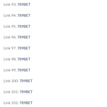
Link 93:
789BET
Link 94:
789BET
Link 95:
789BET
Link 96:
789BET
Link 97:
789BET
Link 98:
789BET
Link 99:
789BET
Link 100:
789BET
Link 101:
789BET
Link 102:
789BET