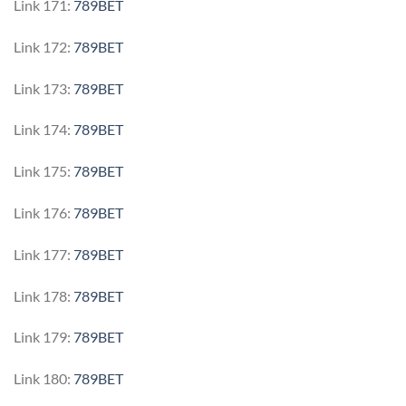
Link 171:
789BET
Link 172:
789BET
Link 173:
789BET
Link 174:
789BET
Link 175:
789BET
Link 176:
789BET
Link 177:
789BET
Link 178:
789BET
Link 179:
789BET
Link 180:
789BET