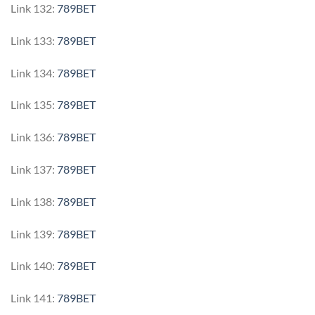
Link 132:
789BET
Link 133:
789BET
Link 134:
789BET
Link 135:
789BET
Link 136:
789BET
Link 137:
789BET
Link 138:
789BET
Link 139:
789BET
Link 140:
789BET
Link 141:
789BET