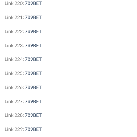
Link 220:
789BET
Link 221:
789BET
Link 222:
789BET
Link 223:
789BET
Link 224:
789BET
Link 225:
789BET
Link 226:
789BET
Link 227:
789BET
Link 228:
789BET
Link 229:
789BET