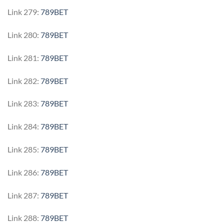
Link 279:
789BET
Link 280:
789BET
Link 281:
789BET
Link 282:
789BET
Link 283:
789BET
Link 284:
789BET
Link 285:
789BET
Link 286:
789BET
Link 287:
789BET
Link 288:
789BET