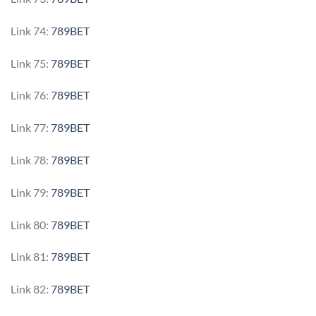
Link 74:
789BET
Link 75:
789BET
Link 76:
789BET
Link 77:
789BET
Link 78:
789BET
Link 79:
789BET
Link 80:
789BET
Link 81:
789BET
Link 82:
789BET