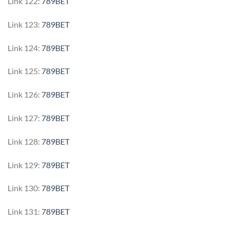
Link 122:
789BET
Link 123:
789BET
Link 124:
789BET
Link 125:
789BET
Link 126:
789BET
Link 127:
789BET
Link 128:
789BET
Link 129:
789BET
Link 130:
789BET
Link 131:
789BET