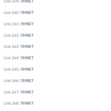
Link 259:
789BET
Link 260:
789BET
Link 261:
789BET
Link 262:
789BET
Link 263:
789BET
Link 264:
789BET
Link 265:
789BET
Link 266:
789BET
Link 267:
789BET
Link 268:
789BET