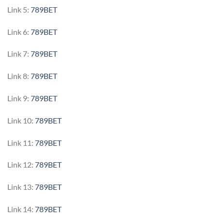
Link 5:
789BET
Link 6:
789BET
Link 7:
789BET
Link 8:
789BET
Link 9:
789BET
Link 10:
789BET
Link 11:
789BET
Link 12:
789BET
Link 13:
789BET
Link 14:
789BET