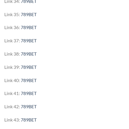
Link 34:
789BET
Link 35:
789BET
Link 36:
789BET
Link 37:
789BET
Link 38:
789BET
Link 39:
789BET
Link 40:
789BET
Link 41:
789BET
Link 42:
789BET
Link 43:
789BET