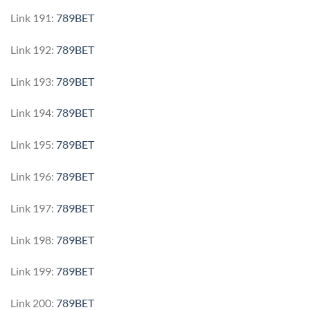
Link 191:
789BET
Link 192:
789BET
Link 193:
789BET
Link 194:
789BET
Link 195:
789BET
Link 196:
789BET
Link 197:
789BET
Link 198:
789BET
Link 199:
789BET
Link 200:
789BET