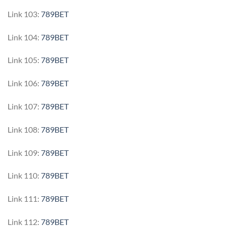
Link 103:
789BET
Link 104:
789BET
Link 105:
789BET
Link 106:
789BET
Link 107:
789BET
Link 108:
789BET
Link 109:
789BET
Link 110:
789BET
Link 111:
789BET
Link 112:
789BET