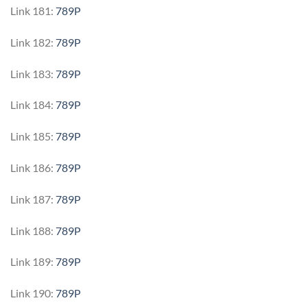
Link 181:
789P
Link 182:
789P
Link 183:
789P
Link 184:
789P
Link 185:
789P
Link 186:
789P
Link 187:
789P
Link 188:
789P
Link 189:
789P
Link 190:
789P