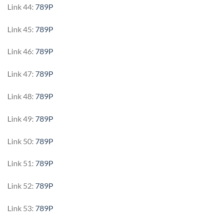
Link 44:
789P
Link 45:
789P
Link 46:
789P
Link 47:
789P
Link 48:
789P
Link 49:
789P
Link 50:
789P
Link 51:
789P
Link 52:
789P
Link 53:
789P