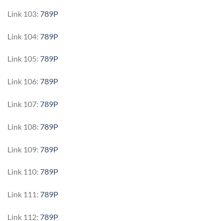
Link 103:
789P
Link 104:
789P
Link 105:
789P
Link 106:
789P
Link 107:
789P
Link 108:
789P
Link 109:
789P
Link 110:
789P
Link 111:
789P
Link 112:
789P