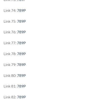
Link 74:
789P
Link 75:
789P
Link 76:
789P
Link 77:
789P
Link 78:
789P
Link 79:
789P
Link 80:
789P
Link 81:
789P
Link 82:
789P