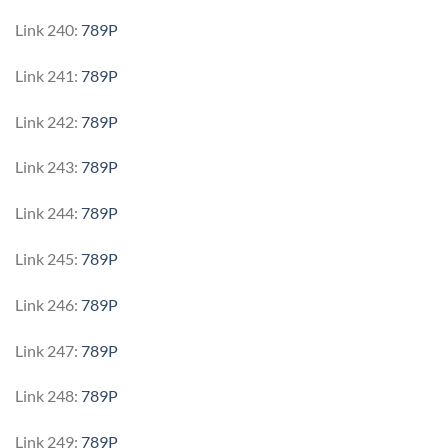
Link 240:
789P
Link 241:
789P
Link 242:
789P
Link 243:
789P
Link 244:
789P
Link 245:
789P
Link 246:
789P
Link 247:
789P
Link 248:
789P
Link 249:
789P