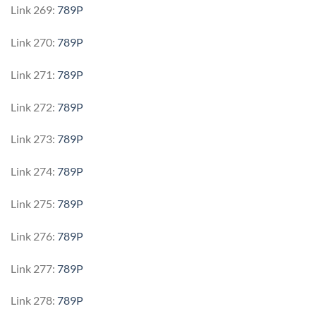
Link 269:
789P
Link 270:
789P
Link 271:
789P
Link 272:
789P
Link 273:
789P
Link 274:
789P
Link 275:
789P
Link 276:
789P
Link 277:
789P
Link 278:
789P