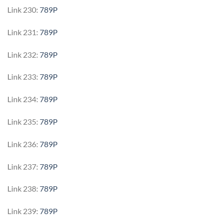
Link 230:
789P
Link 231:
789P
Link 232:
789P
Link 233:
789P
Link 234:
789P
Link 235:
789P
Link 236:
789P
Link 237:
789P
Link 238:
789P
Link 239:
789P