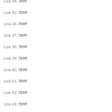
Link 34:
789P
Link 35:
789P
Link 36:
789P
Link 37:
789P
Link 38:
789P
Link 39:
789P
Link 40:
789P
Link 41:
789P
Link 42:
789P
Link 43:
789P