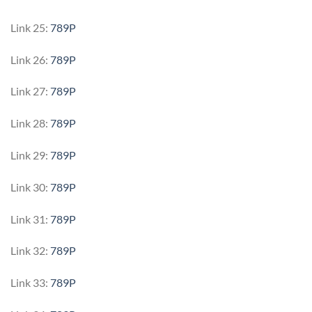
Link 25:
789P
Link 26:
789P
Link 27:
789P
Link 28:
789P
Link 29:
789P
Link 30:
789P
Link 31:
789P
Link 32:
789P
Link 33:
789P