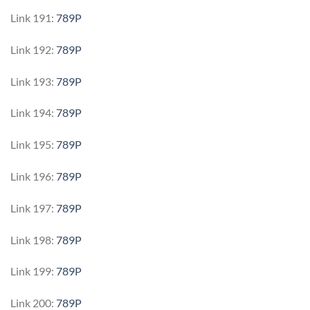
Link 191:
789P
Link 192:
789P
Link 193:
789P
Link 194:
789P
Link 195:
789P
Link 196:
789P
Link 197:
789P
Link 198:
789P
Link 199:
789P
Link 200:
789P