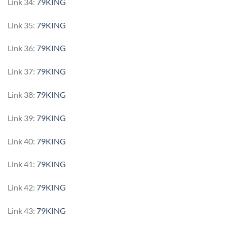
Link 34:
79KING
Link 35:
79KING
Link 36:
79KING
Link 37:
79KING
Link 38:
79KING
Link 39:
79KING
Link 40:
79KING
Link 41:
79KING
Link 42:
79KING
Link 43:
79KING