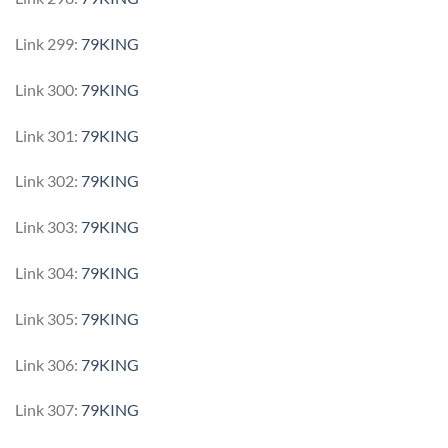
Link 299:
79KING
Link 300:
79KING
Link 301:
79KING
Link 302:
79KING
Link 303:
79KING
Link 304:
79KING
Link 305:
79KING
Link 306:
79KING
Link 307:
79KING