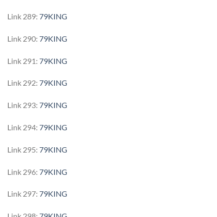
Link 289:
79KING
Link 290:
79KING
Link 291:
79KING
Link 292:
79KING
Link 293:
79KING
Link 294:
79KING
Link 295:
79KING
Link 296:
79KING
Link 297:
79KING
Link 298:
79KING