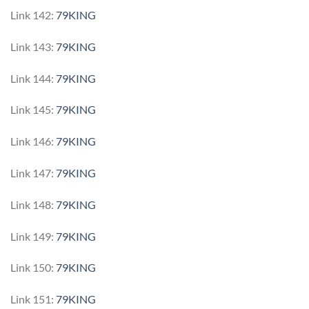
Link 142:
79KING
Link 143:
79KING
Link 144:
79KING
Link 145:
79KING
Link 146:
79KING
Link 147:
79KING
Link 148:
79KING
Link 149:
79KING
Link 150:
79KING
Link 151:
79KING