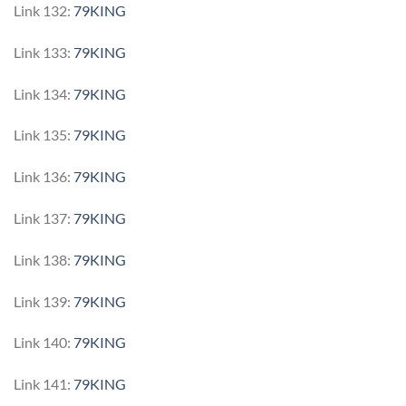
Link 132:
79KING
Link 133:
79KING
Link 134:
79KING
Link 135:
79KING
Link 136:
79KING
Link 137:
79KING
Link 138:
79KING
Link 139:
79KING
Link 140:
79KING
Link 141:
79KING