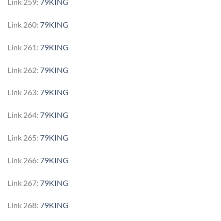
Link 259:
79KING
Link 260:
79KING
Link 261:
79KING
Link 262:
79KING
Link 263:
79KING
Link 264:
79KING
Link 265:
79KING
Link 266:
79KING
Link 267:
79KING
Link 268:
79KING