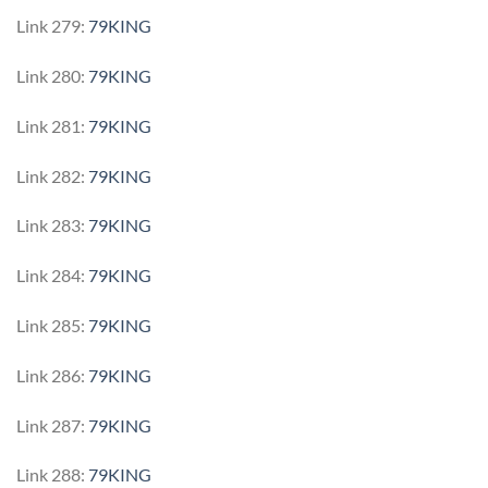
Link 279:
79KING
Link 280:
79KING
Link 281:
79KING
Link 282:
79KING
Link 283:
79KING
Link 284:
79KING
Link 285:
79KING
Link 286:
79KING
Link 287:
79KING
Link 288:
79KING