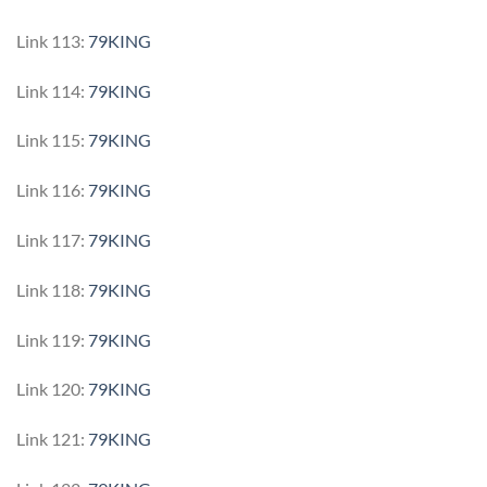
Link 113:
79KING
Link 114:
79KING
Link 115:
79KING
Link 116:
79KING
Link 117:
79KING
Link 118:
79KING
Link 119:
79KING
Link 120:
79KING
Link 121:
79KING