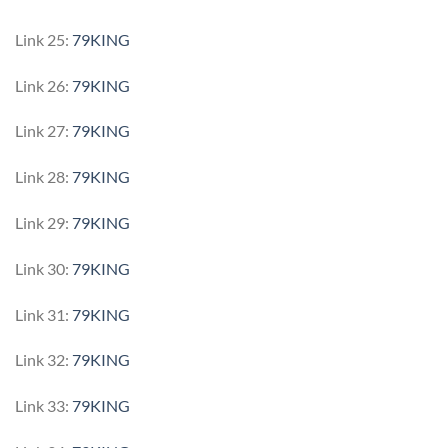
Link 25:
79KING
Link 26:
79KING
Link 27:
79KING
Link 28:
79KING
Link 29:
79KING
Link 30:
79KING
Link 31:
79KING
Link 32:
79KING
Link 33:
79KING