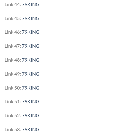
Link 44:
79KING
Link 45:
79KING
Link 46:
79KING
Link 47:
79KING
Link 48:
79KING
Link 49:
79KING
Link 50:
79KING
Link 51:
79KING
Link 52:
79KING
Link 53:
79KING