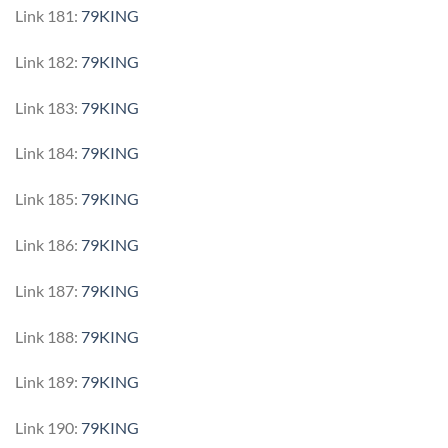
Link 181:
79KING
Link 182:
79KING
Link 183:
79KING
Link 184:
79KING
Link 185:
79KING
Link 186:
79KING
Link 187:
79KING
Link 188:
79KING
Link 189:
79KING
Link 190:
79KING