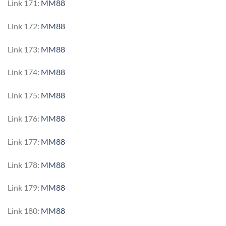
Link 171:
MM88
Link 172:
MM88
Link 173:
MM88
Link 174:
MM88
Link 175:
MM88
Link 176:
MM88
Link 177:
MM88
Link 178:
MM88
Link 179:
MM88
Link 180:
MM88