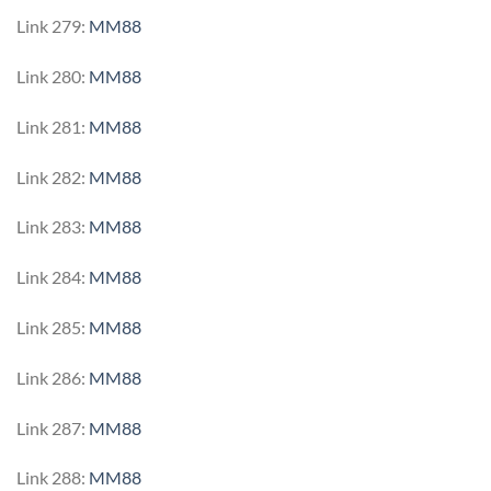
Link 279:
MM88
Link 280:
MM88
Link 281:
MM88
Link 282:
MM88
Link 283:
MM88
Link 284:
MM88
Link 285:
MM88
Link 286:
MM88
Link 287:
MM88
Link 288:
MM88