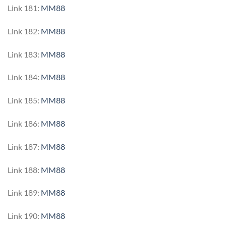
Link 181:
MM88
Link 182:
MM88
Link 183:
MM88
Link 184:
MM88
Link 185:
MM88
Link 186:
MM88
Link 187:
MM88
Link 188:
MM88
Link 189:
MM88
Link 190:
MM88