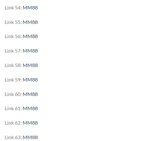
Link 54:
MM88
Link 55:
MM88
Link 56:
MM88
Link 57:
MM88
Link 58:
MM88
Link 59:
MM88
Link 60:
MM88
Link 61:
MM88
Link 62:
MM88
Link 63:
MM88