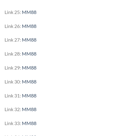
Link 25:
MM88
Link 26:
MM88
Link 27:
MM88
Link 28:
MM88
Link 29:
MM88
Link 30:
MM88
Link 31:
MM88
Link 32:
MM88
Link 33:
MM88