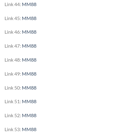
Link 44:
MM88
Link 45:
MM88
Link 46:
MM88
Link 47:
MM88
Link 48:
MM88
Link 49:
MM88
Link 50:
MM88
Link 51:
MM88
Link 52:
MM88
Link 53:
MM88