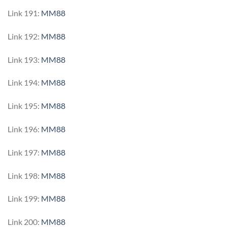
Link 191:
MM88
Link 192:
MM88
Link 193:
MM88
Link 194:
MM88
Link 195:
MM88
Link 196:
MM88
Link 197:
MM88
Link 198:
MM88
Link 199:
MM88
Link 200:
MM88