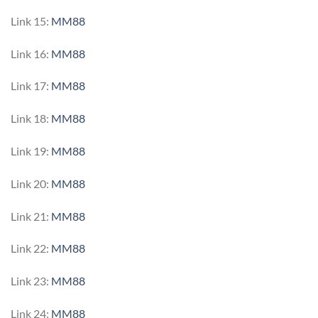
Link 15:
MM88
Link 16:
MM88
Link 17:
MM88
Link 18:
MM88
Link 19:
MM88
Link 20:
MM88
Link 21:
MM88
Link 22:
MM88
Link 23:
MM88
Link 24:
MM88