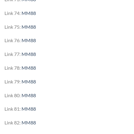
Link 74:
MM88
Link 75:
MM88
Link 76:
MM88
Link 77:
MM88
Link 78:
MM88
Link 79:
MM88
Link 80:
MM88
Link 81:
MM88
Link 82:
MM88