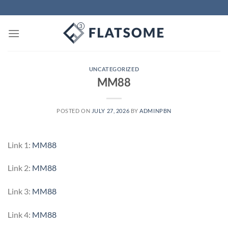
Skip
to
content
UNCATEGORIZED
MM88
POSTED ON
JULY 27, 2026
BY
ADMINPBN
Link 1:
MM88
Link 2:
MM88
Link 3:
MM88
Link 4:
MM88