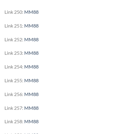
Link 250:
MM88
Link 251:
MM88
Link 252:
MM88
Link 253:
MM88
Link 254:
MM88
Link 255:
MM88
Link 256:
MM88
Link 257:
MM88
Link 258:
MM88