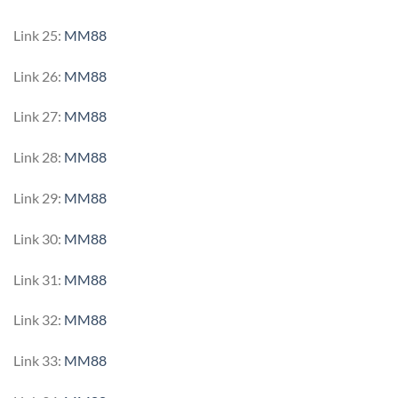
Link 25:
MM88
Link 26:
MM88
Link 27:
MM88
Link 28:
MM88
Link 29:
MM88
Link 30:
MM88
Link 31:
MM88
Link 32:
MM88
Link 33:
MM88