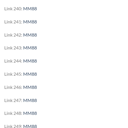
Link 240:
MM88
Link 241:
MM88
Link 242:
MM88
Link 243:
MM88
Link 244:
MM88
Link 245:
MM88
Link 246:
MM88
Link 247:
MM88
Link 248:
MM88
Link 249:
MM88