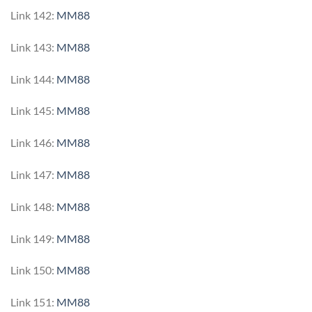
Link 142:
MM88
Link 143:
MM88
Link 144:
MM88
Link 145:
MM88
Link 146:
MM88
Link 147:
MM88
Link 148:
MM88
Link 149:
MM88
Link 150:
MM88
Link 151:
MM88