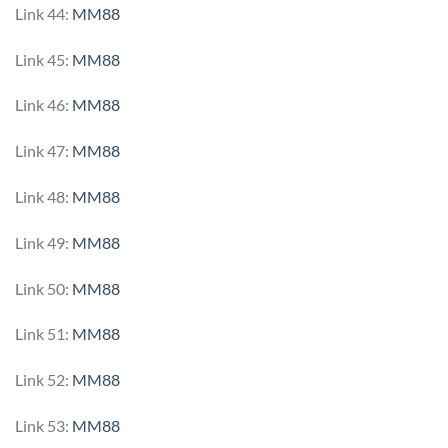
Link 44:
MM88
Link 45:
MM88
Link 46:
MM88
Link 47:
MM88
Link 48:
MM88
Link 49:
MM88
Link 50:
MM88
Link 51:
MM88
Link 52:
MM88
Link 53:
MM88