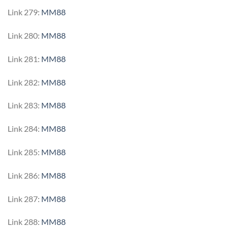
Link 279:
MM88
Link 280:
MM88
Link 281:
MM88
Link 282:
MM88
Link 283:
MM88
Link 284:
MM88
Link 285:
MM88
Link 286:
MM88
Link 287:
MM88
Link 288:
MM88