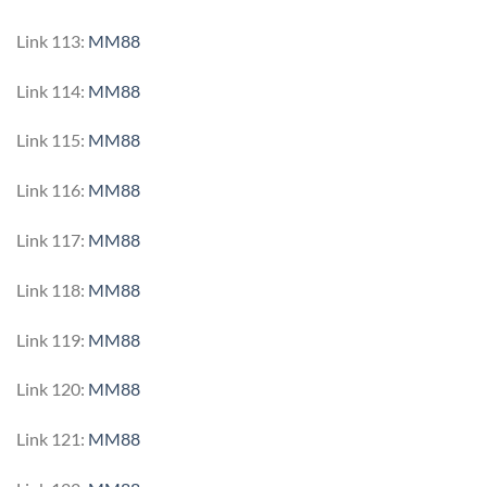
Link 113:
MM88
Link 114:
MM88
Link 115:
MM88
Link 116:
MM88
Link 117:
MM88
Link 118:
MM88
Link 119:
MM88
Link 120:
MM88
Link 121:
MM88