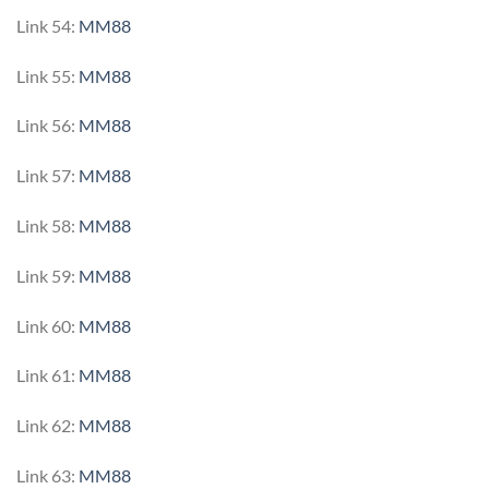
Link 54:
MM88
Link 55:
MM88
Link 56:
MM88
Link 57:
MM88
Link 58:
MM88
Link 59:
MM88
Link 60:
MM88
Link 61:
MM88
Link 62:
MM88
Link 63:
MM88