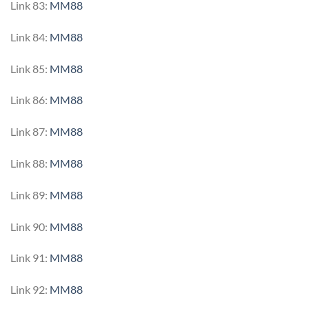
Link 83:
MM88
Link 84:
MM88
Link 85:
MM88
Link 86:
MM88
Link 87:
MM88
Link 88:
MM88
Link 89:
MM88
Link 90:
MM88
Link 91:
MM88
Link 92:
MM88