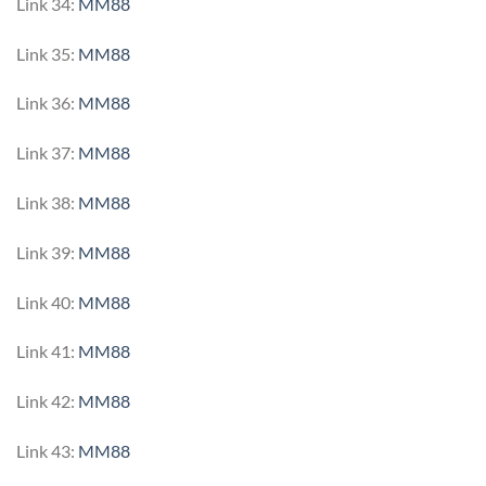
Link 34:
MM88
Link 35:
MM88
Link 36:
MM88
Link 37:
MM88
Link 38:
MM88
Link 39:
MM88
Link 40:
MM88
Link 41:
MM88
Link 42:
MM88
Link 43:
MM88