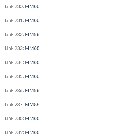
Link 230:
MM88
Link 231:
MM88
Link 232:
MM88
Link 233:
MM88
Link 234:
MM88
Link 235:
MM88
Link 236:
MM88
Link 237:
MM88
Link 238:
MM88
Link 239:
MM88