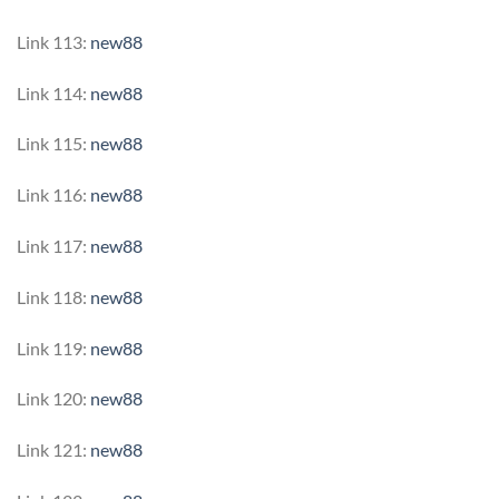
Link 113:
new88
Link 114:
new88
Link 115:
new88
Link 116:
new88
Link 117:
new88
Link 118:
new88
Link 119:
new88
Link 120:
new88
Link 121:
new88