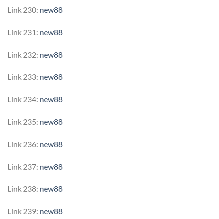
Link 230:
new88
Link 231:
new88
Link 232:
new88
Link 233:
new88
Link 234:
new88
Link 235:
new88
Link 236:
new88
Link 237:
new88
Link 238:
new88
Link 239:
new88