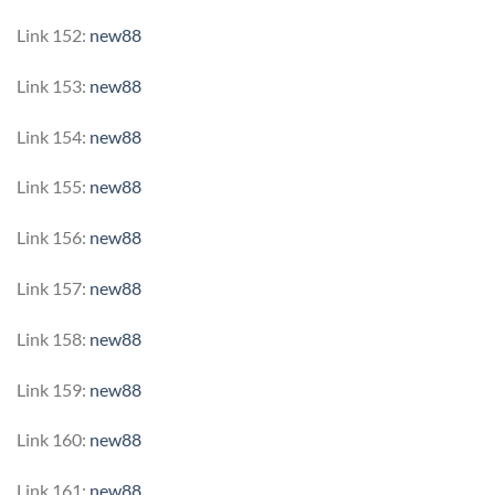
Link 152:
new88
Link 153:
new88
Link 154:
new88
Link 155:
new88
Link 156:
new88
Link 157:
new88
Link 158:
new88
Link 159:
new88
Link 160:
new88
Link 161:
new88