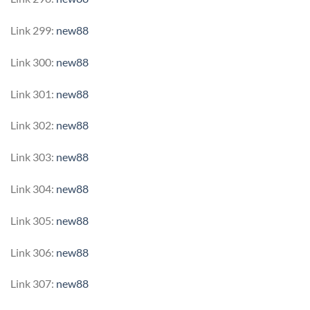
Link 299:
new88
Link 300:
new88
Link 301:
new88
Link 302:
new88
Link 303:
new88
Link 304:
new88
Link 305:
new88
Link 306:
new88
Link 307:
new88