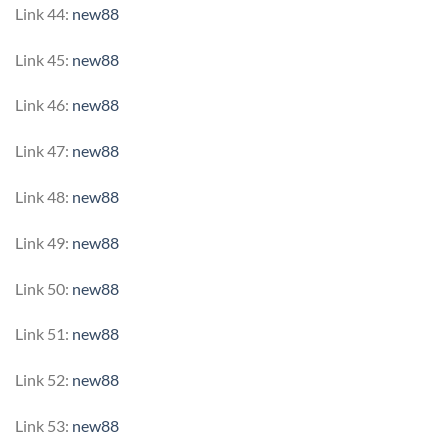
Link 44:
new88
Link 45:
new88
Link 46:
new88
Link 47:
new88
Link 48:
new88
Link 49:
new88
Link 50:
new88
Link 51:
new88
Link 52:
new88
Link 53:
new88