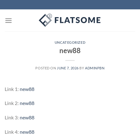
Skip
to
content
UNCATEGORIZED
new88
POSTED ON
JUNE 7, 2026
BY
ADMINPBN
Link 1:
new88
Link 2:
new88
Link 3:
new88
Link 4:
new88