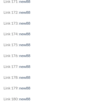
Link 171:
new88
Link 172:
new88
Link 173:
new88
Link 174:
new88
Link 175:
new88
Link 176:
new88
Link 177:
new88
Link 178:
new88
Link 179:
new88
Link 180:
new88