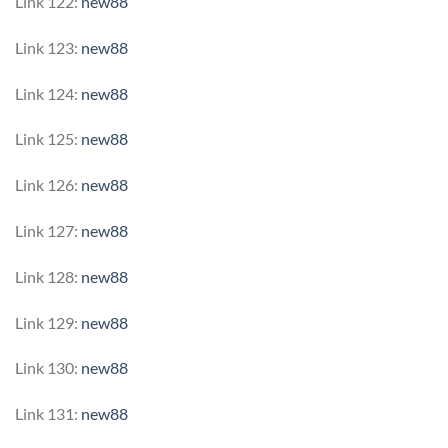
Link 122:
new88
Link 123:
new88
Link 124:
new88
Link 125:
new88
Link 126:
new88
Link 127:
new88
Link 128:
new88
Link 129:
new88
Link 130:
new88
Link 131:
new88