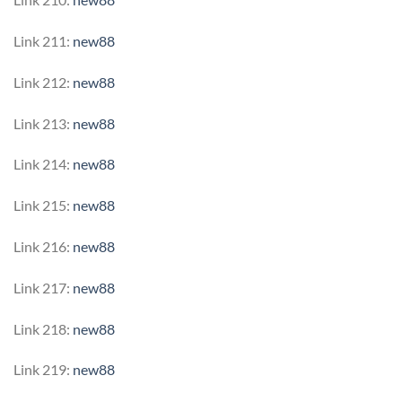
Link 211:
new88
Link 212:
new88
Link 213:
new88
Link 214:
new88
Link 215:
new88
Link 216:
new88
Link 217:
new88
Link 218:
new88
Link 219:
new88