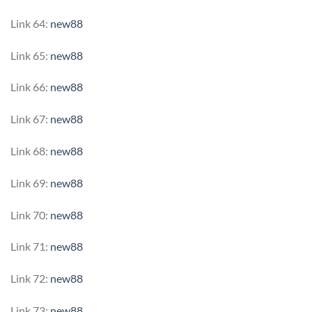
Link 64:
new88
Link 65:
new88
Link 66:
new88
Link 67:
new88
Link 68:
new88
Link 69:
new88
Link 70:
new88
Link 71:
new88
Link 72:
new88
Link 73:
new88