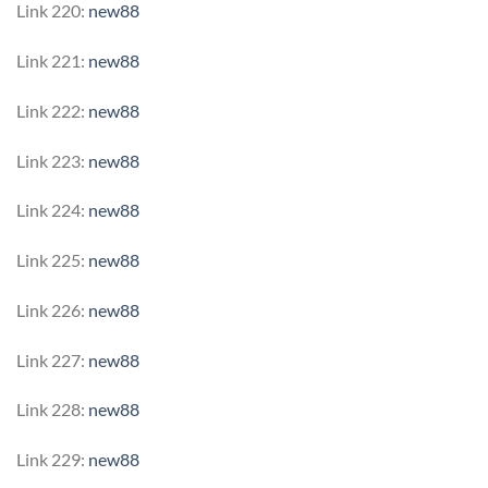
Link 220:
new88
Link 221:
new88
Link 222:
new88
Link 223:
new88
Link 224:
new88
Link 225:
new88
Link 226:
new88
Link 227:
new88
Link 228:
new88
Link 229:
new88