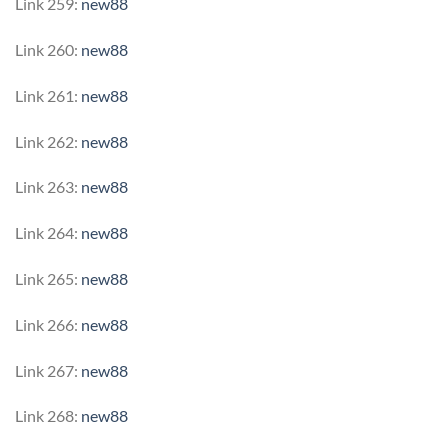
Link 259:
new88
Link 260:
new88
Link 261:
new88
Link 262:
new88
Link 263:
new88
Link 264:
new88
Link 265:
new88
Link 266:
new88
Link 267:
new88
Link 268:
new88