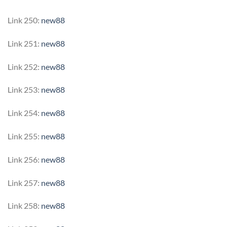
Link 250:
new88
Link 251:
new88
Link 252:
new88
Link 253:
new88
Link 254:
new88
Link 255:
new88
Link 256:
new88
Link 257:
new88
Link 258:
new88