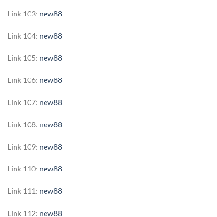
Link 103:
new88
Link 104:
new88
Link 105:
new88
Link 106:
new88
Link 107:
new88
Link 108:
new88
Link 109:
new88
Link 110:
new88
Link 111:
new88
Link 112:
new88