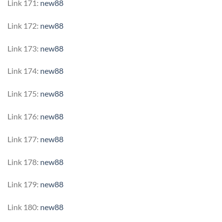
Link 171:
new88
Link 172:
new88
Link 173:
new88
Link 174:
new88
Link 175:
new88
Link 176:
new88
Link 177:
new88
Link 178:
new88
Link 179:
new88
Link 180:
new88