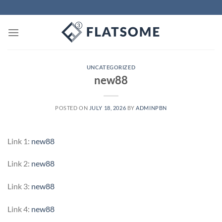
Skip
to
content
UNCATEGORIZED
new88
POSTED ON
JULY 18, 2026
BY
ADMINPBN
Link 1:
new88
Link 2:
new88
Link 3:
new88
Link 4:
new88