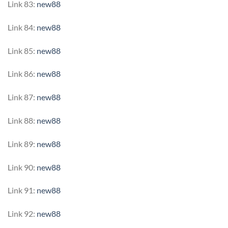
Link 83:
new88
Link 84:
new88
Link 85:
new88
Link 86:
new88
Link 87:
new88
Link 88:
new88
Link 89:
new88
Link 90:
new88
Link 91:
new88
Link 92:
new88