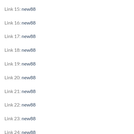
Link 15:
new88
Link 16:
new88
Link 17:
new88
Link 18:
new88
Link 19:
new88
Link 20:
new88
Link 21:
new88
Link 22:
new88
Link 23:
new88
Link 24:
new88