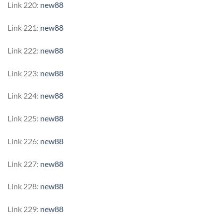
Link 220:
new88
Link 221:
new88
Link 222:
new88
Link 223:
new88
Link 224:
new88
Link 225:
new88
Link 226:
new88
Link 227:
new88
Link 228:
new88
Link 229:
new88