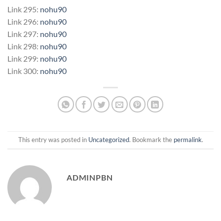
Link 295:
nohu90
Link 296:
nohu90
Link 297:
nohu90
Link 298:
nohu90
Link 299:
nohu90
Link 300:
nohu90
This entry was posted in
Uncategorized
. Bookmark the
permalink
.
ADMINPBN