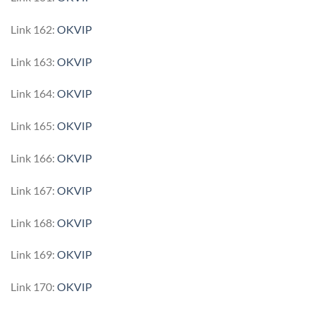
Link 162:
OKVIP
Link 163:
OKVIP
Link 164:
OKVIP
Link 165:
OKVIP
Link 166:
OKVIP
Link 167:
OKVIP
Link 168:
OKVIP
Link 169:
OKVIP
Link 170:
OKVIP