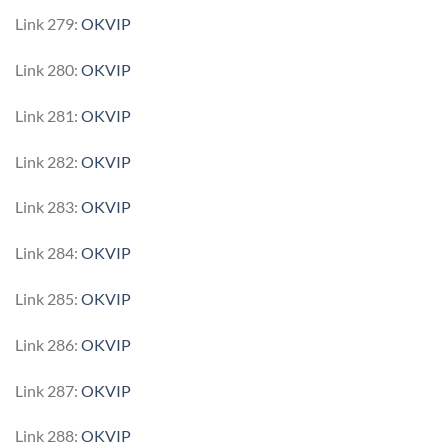
Link 279:
OKVIP
Link 280:
OKVIP
Link 281:
OKVIP
Link 282:
OKVIP
Link 283:
OKVIP
Link 284:
OKVIP
Link 285:
OKVIP
Link 286:
OKVIP
Link 287:
OKVIP
Link 288:
OKVIP