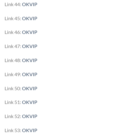
Link 44:
OKVIP
Link 45:
OKVIP
Link 46:
OKVIP
Link 47:
OKVIP
Link 48:
OKVIP
Link 49:
OKVIP
Link 50:
OKVIP
Link 51:
OKVIP
Link 52:
OKVIP
Link 53:
OKVIP