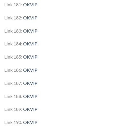
Link 181:
OKVIP
Link 182:
OKVIP
Link 183:
OKVIP
Link 184:
OKVIP
Link 185:
OKVIP
Link 186:
OKVIP
Link 187:
OKVIP
Link 188:
OKVIP
Link 189:
OKVIP
Link 190:
OKVIP