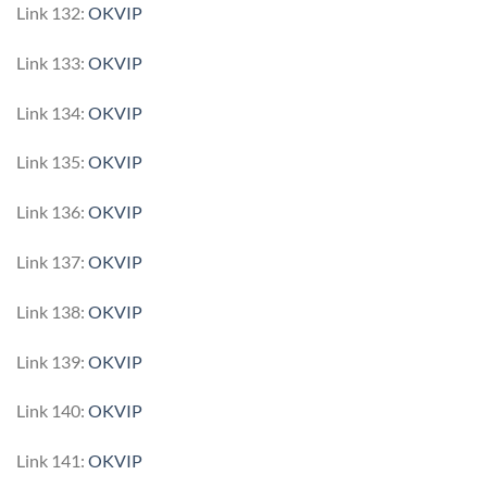
Link 132:
OKVIP
Link 133:
OKVIP
Link 134:
OKVIP
Link 135:
OKVIP
Link 136:
OKVIP
Link 137:
OKVIP
Link 138:
OKVIP
Link 139:
OKVIP
Link 140:
OKVIP
Link 141:
OKVIP