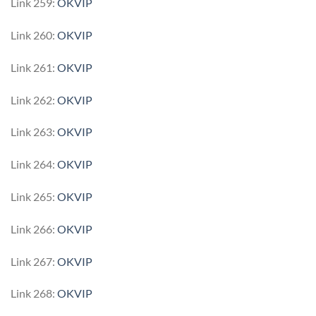
Link 259:
OKVIP
Link 260:
OKVIP
Link 261:
OKVIP
Link 262:
OKVIP
Link 263:
OKVIP
Link 264:
OKVIP
Link 265:
OKVIP
Link 266:
OKVIP
Link 267:
OKVIP
Link 268:
OKVIP