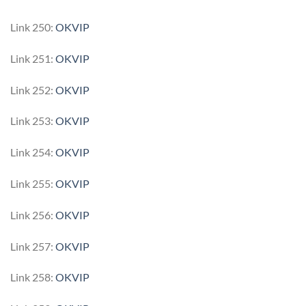
Link 250:
OKVIP
Link 251:
OKVIP
Link 252:
OKVIP
Link 253:
OKVIP
Link 254:
OKVIP
Link 255:
OKVIP
Link 256:
OKVIP
Link 257:
OKVIP
Link 258:
OKVIP