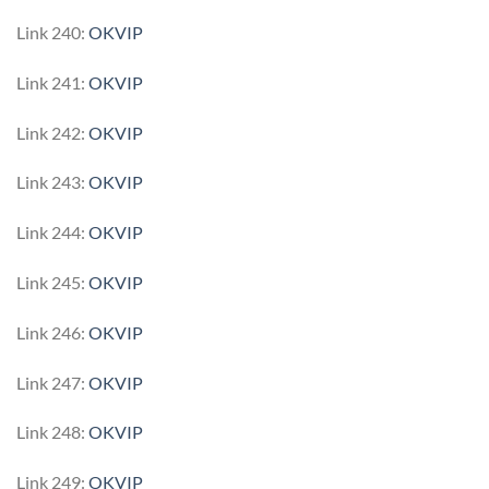
Link 240:
OKVIP
Link 241:
OKVIP
Link 242:
OKVIP
Link 243:
OKVIP
Link 244:
OKVIP
Link 245:
OKVIP
Link 246:
OKVIP
Link 247:
OKVIP
Link 248:
OKVIP
Link 249:
OKVIP