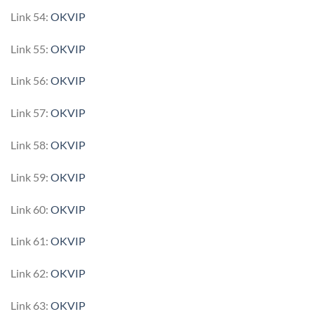
Link 54:
OKVIP
Link 55:
OKVIP
Link 56:
OKVIP
Link 57:
OKVIP
Link 58:
OKVIP
Link 59:
OKVIP
Link 60:
OKVIP
Link 61:
OKVIP
Link 62:
OKVIP
Link 63:
OKVIP