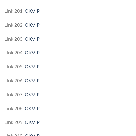
Link 201:
OKVIP
Link 202:
OKVIP
Link 203:
OKVIP
Link 204:
OKVIP
Link 205:
OKVIP
Link 206:
OKVIP
Link 207:
OKVIP
Link 208:
OKVIP
Link 209:
OKVIP
Link 210:
OKVIP