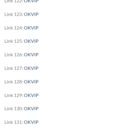
Link 122:
OKVIP
Link 123:
OKVIP
Link 124:
OKVIP
Link 125:
OKVIP
Link 126:
OKVIP
Link 127:
OKVIP
Link 128:
OKVIP
Link 129:
OKVIP
Link 130:
OKVIP
Link 131:
OKVIP