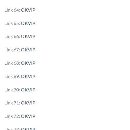
Link 64:
OKVIP
Link 65:
OKVIP
Link 66:
OKVIP
Link 67:
OKVIP
Link 68:
OKVIP
Link 69:
OKVIP
Link 70:
OKVIP
Link 71:
OKVIP
Link 72:
OKVIP
Link 73:
OKVIP