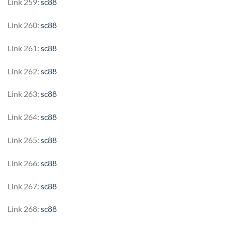
Link 259:
sc88
Link 260:
sc88
Link 261:
sc88
Link 262:
sc88
Link 263:
sc88
Link 264:
sc88
Link 265:
sc88
Link 266:
sc88
Link 267:
sc88
Link 268:
sc88