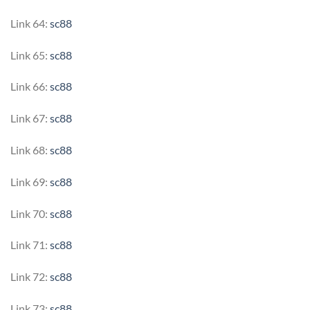
Link 64:
sc88
Link 65:
sc88
Link 66:
sc88
Link 67:
sc88
Link 68:
sc88
Link 69:
sc88
Link 70:
sc88
Link 71:
sc88
Link 72:
sc88
Link 73:
sc88