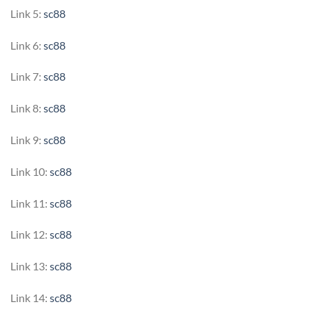
Link 5:
sc88
Link 6:
sc88
Link 7:
sc88
Link 8:
sc88
Link 9:
sc88
Link 10:
sc88
Link 11:
sc88
Link 12:
sc88
Link 13:
sc88
Link 14:
sc88