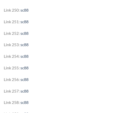
Link 250:
sc88
Link 251:
sc88
Link 252:
sc88
Link 253:
sc88
Link 254:
sc88
Link 255:
sc88
Link 256:
sc88
Link 257:
sc88
Link 258:
sc88