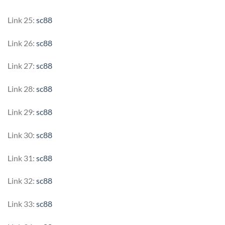
Link 25:
sc88
Link 26:
sc88
Link 27:
sc88
Link 28:
sc88
Link 29:
sc88
Link 30:
sc88
Link 31:
sc88
Link 32:
sc88
Link 33:
sc88