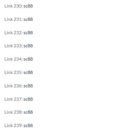
Link 230:
sc88
Link 231:
sc88
Link 232:
sc88
Link 233:
sc88
Link 234:
sc88
Link 235:
sc88
Link 236:
sc88
Link 237:
sc88
Link 238:
sc88
Link 239:
sc88