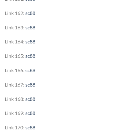
Link 162:
sc88
Link 163:
sc88
Link 164:
sc88
Link 165:
sc88
Link 166:
sc88
Link 167:
sc88
Link 168:
sc88
Link 169:
sc88
Link 170:
sc88