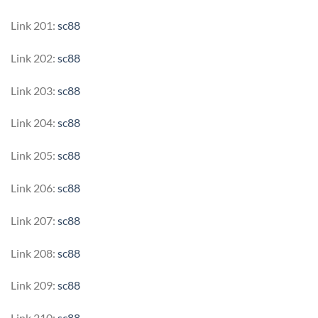
Link 201:
sc88
Link 202:
sc88
Link 203:
sc88
Link 204:
sc88
Link 205:
sc88
Link 206:
sc88
Link 207:
sc88
Link 208:
sc88
Link 209:
sc88
Link 210:
sc88