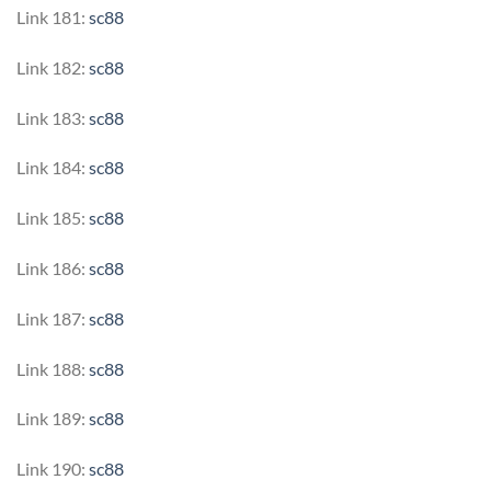
Link 181:
sc88
Link 182:
sc88
Link 183:
sc88
Link 184:
sc88
Link 185:
sc88
Link 186:
sc88
Link 187:
sc88
Link 188:
sc88
Link 189:
sc88
Link 190:
sc88