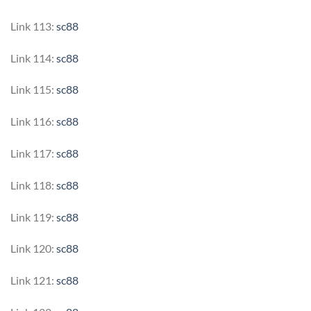
Link 113:
sc88
Link 114:
sc88
Link 115:
sc88
Link 116:
sc88
Link 117:
sc88
Link 118:
sc88
Link 119:
sc88
Link 120:
sc88
Link 121:
sc88