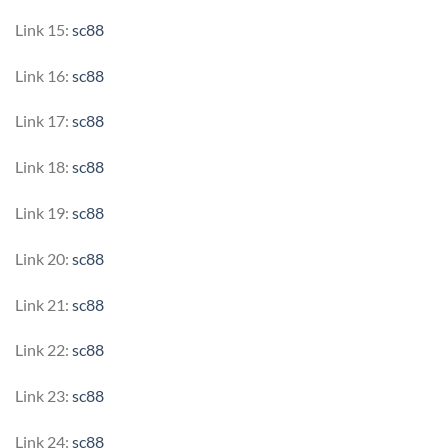
Link 15:
sc88
Link 16:
sc88
Link 17:
sc88
Link 18:
sc88
Link 19:
sc88
Link 20:
sc88
Link 21:
sc88
Link 22:
sc88
Link 23:
sc88
Link 24:
sc88