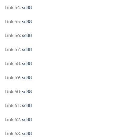
Link 54:
sc88
Link 55:
sc88
Link 56:
sc88
Link 57:
sc88
Link 58:
sc88
Link 59:
sc88
Link 60:
sc88
Link 61:
sc88
Link 62:
sc88
Link 63:
sc88