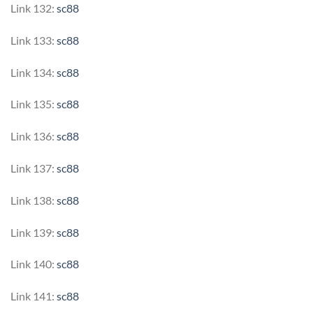
Link 132:
sc88
Link 133:
sc88
Link 134:
sc88
Link 135:
sc88
Link 136:
sc88
Link 137:
sc88
Link 138:
sc88
Link 139:
sc88
Link 140:
sc88
Link 141:
sc88