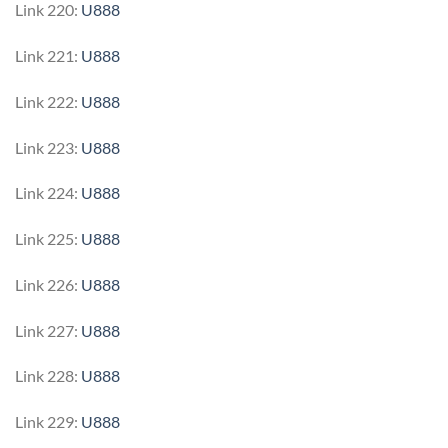
Link 220:
U888
Link 221:
U888
Link 222:
U888
Link 223:
U888
Link 224:
U888
Link 225:
U888
Link 226:
U888
Link 227:
U888
Link 228:
U888
Link 229:
U888