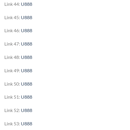
Link 44:
U888
Link 45:
U888
Link 46:
U888
Link 47:
U888
Link 48:
U888
Link 49:
U888
Link 50:
U888
Link 51:
U888
Link 52:
U888
Link 53:
U888