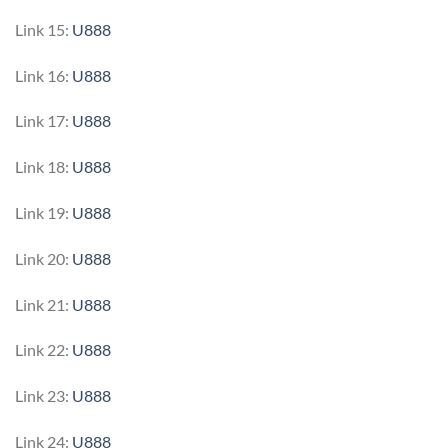
Link 15:
U888
Link 16:
U888
Link 17:
U888
Link 18:
U888
Link 19:
U888
Link 20:
U888
Link 21:
U888
Link 22:
U888
Link 23:
U888
Link 24:
U888