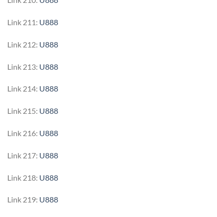
Link 211:
U888
Link 212:
U888
Link 213:
U888
Link 214:
U888
Link 215:
U888
Link 216:
U888
Link 217:
U888
Link 218:
U888
Link 219:
U888