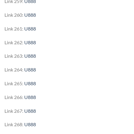
Link 259:
U888
Link 260:
U888
Link 261:
U888
Link 262:
U888
Link 263:
U888
Link 264:
U888
Link 265:
U888
Link 266:
U888
Link 267:
U888
Link 268:
U888