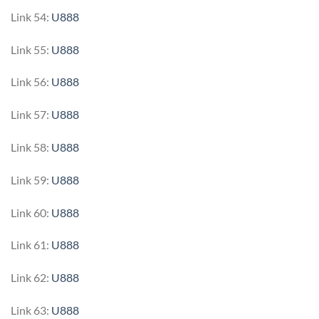
Link 54:
U888
Link 55:
U888
Link 56:
U888
Link 57:
U888
Link 58:
U888
Link 59:
U888
Link 60:
U888
Link 61:
U888
Link 62:
U888
Link 63:
U888