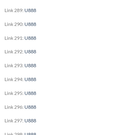
Link 289:
U888
Link 290:
U888
Link 291:
U888
Link 292:
U888
Link 293:
U888
Link 294:
U888
Link 295:
U888
Link 296:
U888
Link 297:
U888
Link 298:
U888