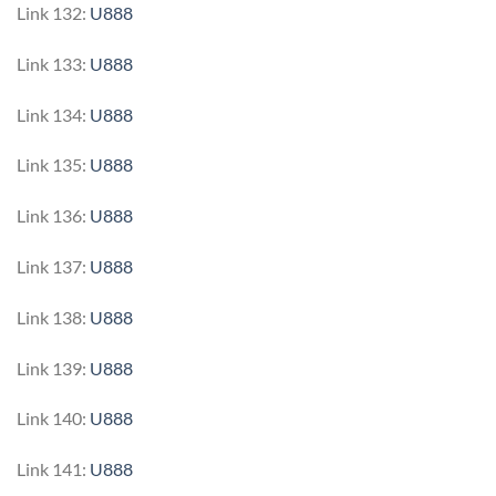
Link 132:
U888
Link 133:
U888
Link 134:
U888
Link 135:
U888
Link 136:
U888
Link 137:
U888
Link 138:
U888
Link 139:
U888
Link 140:
U888
Link 141:
U888