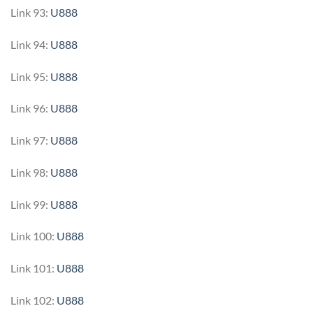
Link 93:
U888
Link 94:
U888
Link 95:
U888
Link 96:
U888
Link 97:
U888
Link 98:
U888
Link 99:
U888
Link 100:
U888
Link 101:
U888
Link 102:
U888