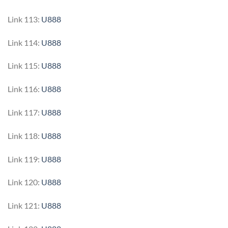
Link 113:
U888
Link 114:
U888
Link 115:
U888
Link 116:
U888
Link 117:
U888
Link 118:
U888
Link 119:
U888
Link 120:
U888
Link 121:
U888