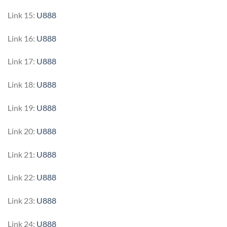
Link 15:
U888
Link 16:
U888
Link 17:
U888
Link 18:
U888
Link 19:
U888
Link 20:
U888
Link 21:
U888
Link 22:
U888
Link 23:
U888
Link 24:
U888