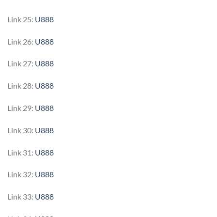
Link 25:
U888
Link 26:
U888
Link 27:
U888
Link 28:
U888
Link 29:
U888
Link 30:
U888
Link 31:
U888
Link 32:
U888
Link 33:
U888