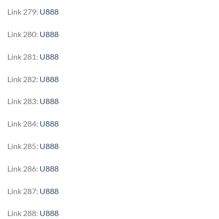
Link 279:
U888
Link 280:
U888
Link 281:
U888
Link 282:
U888
Link 283:
U888
Link 284:
U888
Link 285:
U888
Link 286:
U888
Link 287:
U888
Link 288:
U888