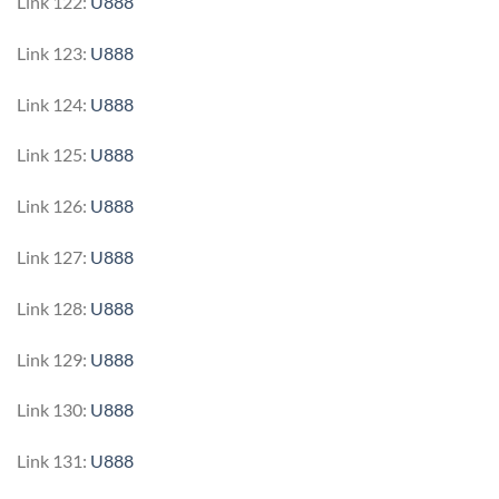
Link 122:
U888
Link 123:
U888
Link 124:
U888
Link 125:
U888
Link 126:
U888
Link 127:
U888
Link 128:
U888
Link 129:
U888
Link 130:
U888
Link 131:
U888