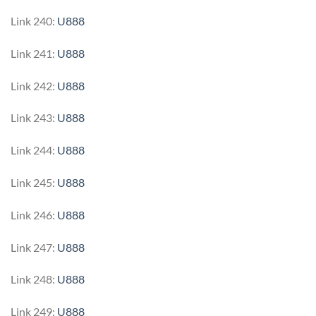
Link 240:
U888
Link 241:
U888
Link 242:
U888
Link 243:
U888
Link 244:
U888
Link 245:
U888
Link 246:
U888
Link 247:
U888
Link 248:
U888
Link 249:
U888