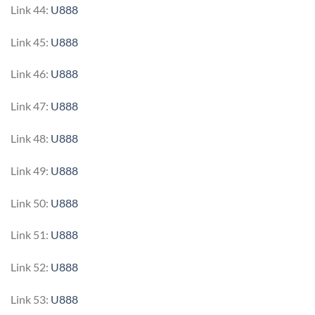
Link 44:
U888
Link 45:
U888
Link 46:
U888
Link 47:
U888
Link 48:
U888
Link 49:
U888
Link 50:
U888
Link 51:
U888
Link 52:
U888
Link 53:
U888