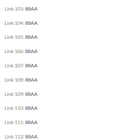
Link 103:
88AA
Link 104:
88AA
Link 105:
88AA
Link 106:
88AA
Link 107:
88AA
Link 108:
88AA
Link 109:
88AA
Link 110:
88AA
Link 111:
88AA
Link 112:
88AA