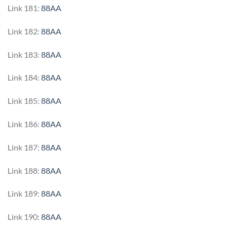
Link 181:
88AA
Link 182:
88AA
Link 183:
88AA
Link 184:
88AA
Link 185:
88AA
Link 186:
88AA
Link 187:
88AA
Link 188:
88AA
Link 189:
88AA
Link 190:
88AA