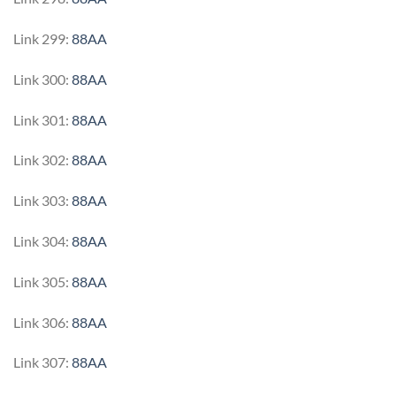
Link 299:
88AA
Link 300:
88AA
Link 301:
88AA
Link 302:
88AA
Link 303:
88AA
Link 304:
88AA
Link 305:
88AA
Link 306:
88AA
Link 307:
88AA