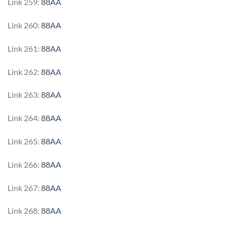
Link 259:
88AA
Link 260:
88AA
Link 261:
88AA
Link 262:
88AA
Link 263:
88AA
Link 264:
88AA
Link 265:
88AA
Link 266:
88AA
Link 267:
88AA
Link 268:
88AA