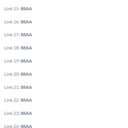
Link 15:
88AA
Link 16:
88AA
Link 17:
88AA
Link 18:
88AA
Link 19:
88AA
Link 20:
88AA
Link 21:
88AA
Link 22:
88AA
Link 23:
88AA
Link 24:
88AA