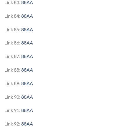
Link 83:
88AA
Link 84:
88AA
Link 85:
88AA
Link 86:
88AA
Link 87:
88AA
Link 88:
88AA
Link 89:
88AA
Link 90:
88AA
Link 91:
88AA
Link 92:
88AA