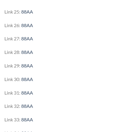
Link 25:
88AA
Link 26:
88AA
Link 27:
88AA
Link 28:
88AA
Link 29:
88AA
Link 30:
88AA
Link 31:
88AA
Link 32:
88AA
Link 33:
88AA