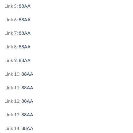
Link 5:
88AA
Link 6:
88AA
Link 7:
88AA
Link 8:
88AA
Link 9:
88AA
Link 10:
88AA
Link 11:
88AA
Link 12:
88AA
Link 13:
88AA
Link 14:
88AA