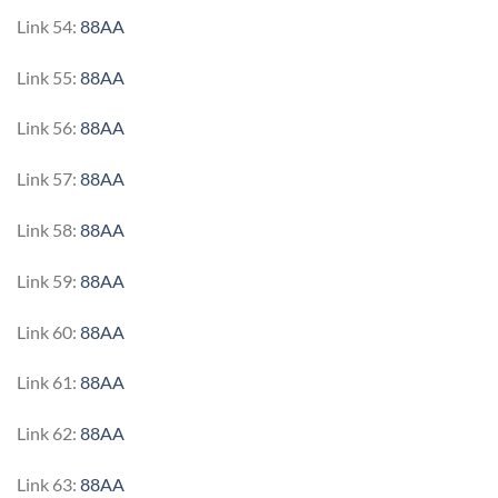
Link 54:
88AA
Link 55:
88AA
Link 56:
88AA
Link 57:
88AA
Link 58:
88AA
Link 59:
88AA
Link 60:
88AA
Link 61:
88AA
Link 62:
88AA
Link 63:
88AA