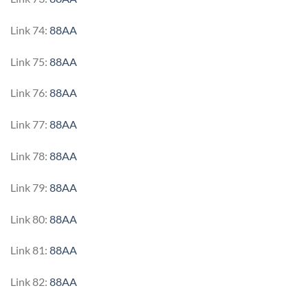
Link 74:
88AA
Link 75:
88AA
Link 76:
88AA
Link 77:
88AA
Link 78:
88AA
Link 79:
88AA
Link 80:
88AA
Link 81:
88AA
Link 82:
88AA