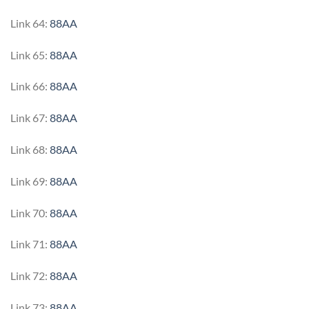
Link 64:
88AA
Link 65:
88AA
Link 66:
88AA
Link 67:
88AA
Link 68:
88AA
Link 69:
88AA
Link 70:
88AA
Link 71:
88AA
Link 72:
88AA
Link 73:
88AA