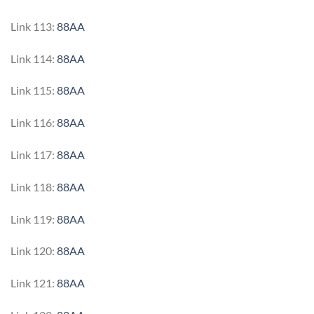
Link 113:
88AA
Link 114:
88AA
Link 115:
88AA
Link 116:
88AA
Link 117:
88AA
Link 118:
88AA
Link 119:
88AA
Link 120:
88AA
Link 121:
88AA