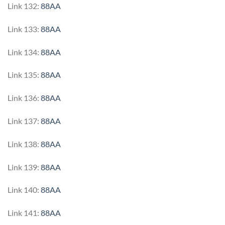
Link 132:
88AA
Link 133:
88AA
Link 134:
88AA
Link 135:
88AA
Link 136:
88AA
Link 137:
88AA
Link 138:
88AA
Link 139:
88AA
Link 140:
88AA
Link 141:
88AA