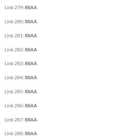
Link 279:
88AA
Link 280:
88AA
Link 281:
88AA
Link 282:
88AA
Link 283:
88AA
Link 284:
88AA
Link 285:
88AA
Link 286:
88AA
Link 287:
88AA
Link 288:
88AA