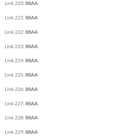
Link 220:
88AA
Link 221:
88AA
Link 222:
88AA
Link 223:
88AA
Link 224:
88AA
Link 225:
88AA
Link 226:
88AA
Link 227:
88AA
Link 228:
88AA
Link 229:
88AA