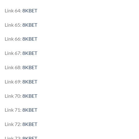
Link 64:
8KBET
Link 65:
8KBET
Link 66:
8KBET
Link 67:
8KBET
Link 68:
8KBET
Link 69:
8KBET
Link 70:
8KBET
Link 71:
8KBET
Link 72:
8KBET
Link 73:
8KBET