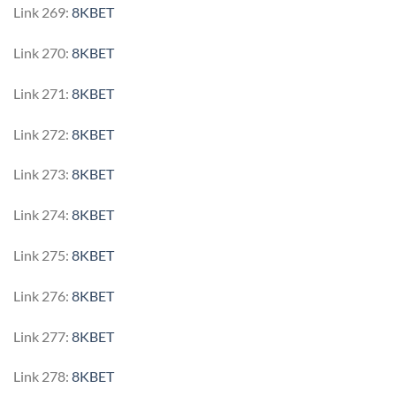
Link 269:
8KBET
Link 270:
8KBET
Link 271:
8KBET
Link 272:
8KBET
Link 273:
8KBET
Link 274:
8KBET
Link 275:
8KBET
Link 276:
8KBET
Link 277:
8KBET
Link 278:
8KBET