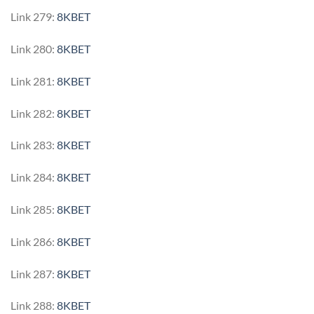
Link 279:
8KBET
Link 280:
8KBET
Link 281:
8KBET
Link 282:
8KBET
Link 283:
8KBET
Link 284:
8KBET
Link 285:
8KBET
Link 286:
8KBET
Link 287:
8KBET
Link 288:
8KBET