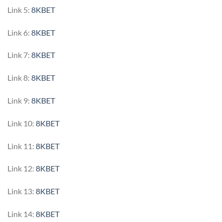
Link 5:
8KBET
Link 6:
8KBET
Link 7:
8KBET
Link 8:
8KBET
Link 9:
8KBET
Link 10:
8KBET
Link 11:
8KBET
Link 12:
8KBET
Link 13:
8KBET
Link 14:
8KBET