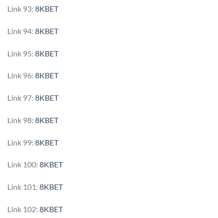
Link 93:
8KBET
Link 94:
8KBET
Link 95:
8KBET
Link 96:
8KBET
Link 97:
8KBET
Link 98:
8KBET
Link 99:
8KBET
Link 100:
8KBET
Link 101:
8KBET
Link 102:
8KBET