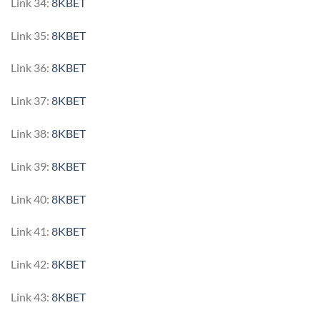
Link 34:
8KBET
Link 35:
8KBET
Link 36:
8KBET
Link 37:
8KBET
Link 38:
8KBET
Link 39:
8KBET
Link 40:
8KBET
Link 41:
8KBET
Link 42:
8KBET
Link 43:
8KBET