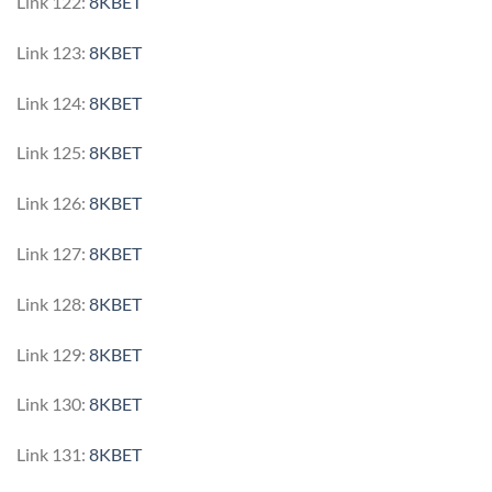
Link 122:
8KBET
Link 123:
8KBET
Link 124:
8KBET
Link 125:
8KBET
Link 126:
8KBET
Link 127:
8KBET
Link 128:
8KBET
Link 129:
8KBET
Link 130:
8KBET
Link 131:
8KBET