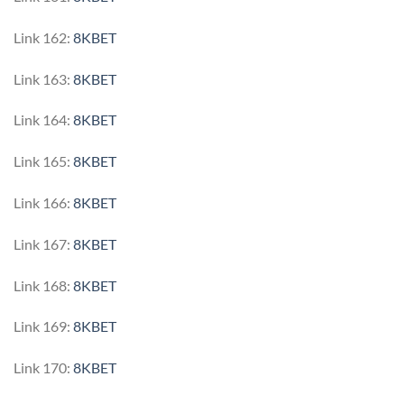
Link 162:
8KBET
Link 163:
8KBET
Link 164:
8KBET
Link 165:
8KBET
Link 166:
8KBET
Link 167:
8KBET
Link 168:
8KBET
Link 169:
8KBET
Link 170:
8KBET