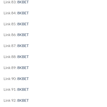
Link 83:
8KBET
Link 84:
8KBET
Link 85:
8KBET
Link 86:
8KBET
Link 87:
8KBET
Link 88:
8KBET
Link 89:
8KBET
Link 90:
8KBET
Link 91:
8KBET
Link 92:
8KBET