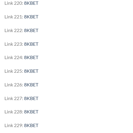
Link 220:
8KBET
Link 221:
8KBET
Link 222:
8KBET
Link 223:
8KBET
Link 224:
8KBET
Link 225:
8KBET
Link 226:
8KBET
Link 227:
8KBET
Link 228:
8KBET
Link 229:
8KBET