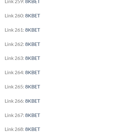
Link 259:
8KBET
Link 260:
8KBET
Link 261:
8KBET
Link 262:
8KBET
Link 263:
8KBET
Link 264:
8KBET
Link 265:
8KBET
Link 266:
8KBET
Link 267:
8KBET
Link 268:
8KBET