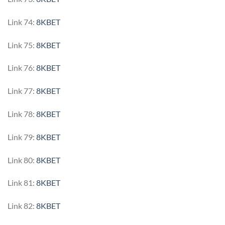
Link 74:
8KBET
Link 75:
8KBET
Link 76:
8KBET
Link 77:
8KBET
Link 78:
8KBET
Link 79:
8KBET
Link 80:
8KBET
Link 81:
8KBET
Link 82:
8KBET