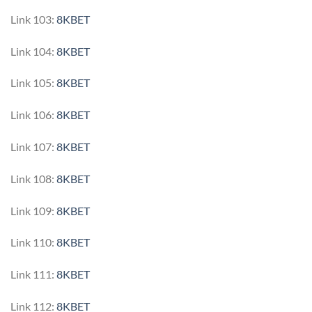
Link 103:
8KBET
Link 104:
8KBET
Link 105:
8KBET
Link 106:
8KBET
Link 107:
8KBET
Link 108:
8KBET
Link 109:
8KBET
Link 110:
8KBET
Link 111:
8KBET
Link 112:
8KBET