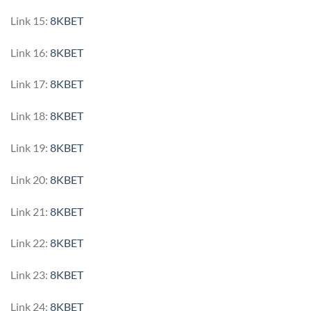
Link 15:
8KBET
Link 16:
8KBET
Link 17:
8KBET
Link 18:
8KBET
Link 19:
8KBET
Link 20:
8KBET
Link 21:
8KBET
Link 22:
8KBET
Link 23:
8KBET
Link 24:
8KBET