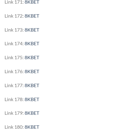
Link 171:
8KBET
Link 172:
8KBET
Link 173:
8KBET
Link 174:
8KBET
Link 175:
8KBET
Link 176:
8KBET
Link 177:
8KBET
Link 178:
8KBET
Link 179:
8KBET
Link 180:
8KBET