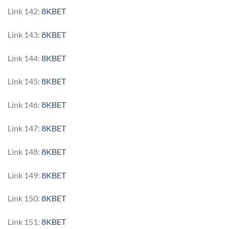
Link 142:
8KBET
Link 143:
8KBET
Link 144:
8KBET
Link 145:
8KBET
Link 146:
8KBET
Link 147:
8KBET
Link 148:
8KBET
Link 149:
8KBET
Link 150:
8KBET
Link 151:
8KBET