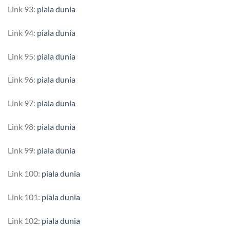
Link 93:
piala dunia
Link 94:
piala dunia
Link 95:
piala dunia
Link 96:
piala dunia
Link 97:
piala dunia
Link 98:
piala dunia
Link 99:
piala dunia
Link 100:
piala dunia
Link 101:
piala dunia
Link 102:
piala dunia