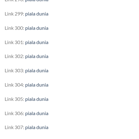
Link 299:
piala dunia
Link 300:
piala dunia
Link 301:
piala dunia
Link 302:
piala dunia
Link 303:
piala dunia
Link 304:
piala dunia
Link 305:
piala dunia
Link 306:
piala dunia
Link 307:
piala dunia