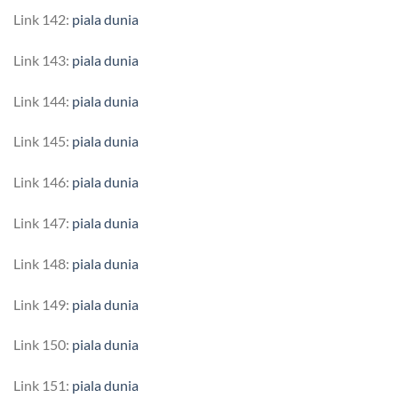
Link 142:
piala dunia
Link 143:
piala dunia
Link 144:
piala dunia
Link 145:
piala dunia
Link 146:
piala dunia
Link 147:
piala dunia
Link 148:
piala dunia
Link 149:
piala dunia
Link 150:
piala dunia
Link 151:
piala dunia