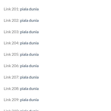
Link 201:
piala dunia
Link 202:
piala dunia
Link 203:
piala dunia
Link 204:
piala dunia
Link 205:
piala dunia
Link 206:
piala dunia
Link 207:
piala dunia
Link 208:
piala dunia
Link 209:
piala dunia
Link 210:
piala dunia