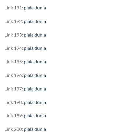
Link 191:
piala dunia
Link 192:
piala dunia
Link 193:
piala dunia
Link 194:
piala dunia
Link 195:
piala dunia
Link 196:
piala dunia
Link 197:
piala dunia
Link 198:
piala dunia
Link 199:
piala dunia
Link 200:
piala dunia