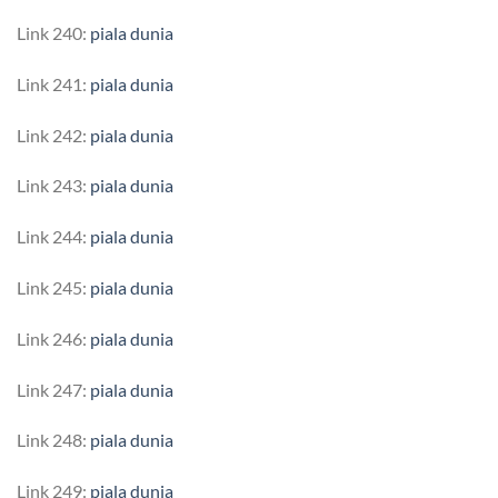
Link 240:
piala dunia
Link 241:
piala dunia
Link 242:
piala dunia
Link 243:
piala dunia
Link 244:
piala dunia
Link 245:
piala dunia
Link 246:
piala dunia
Link 247:
piala dunia
Link 248:
piala dunia
Link 249:
piala dunia