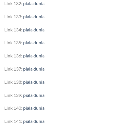
Link 132:
piala dunia
Link 133:
piala dunia
Link 134:
piala dunia
Link 135:
piala dunia
Link 136:
piala dunia
Link 137:
piala dunia
Link 138:
piala dunia
Link 139:
piala dunia
Link 140:
piala dunia
Link 141:
piala dunia