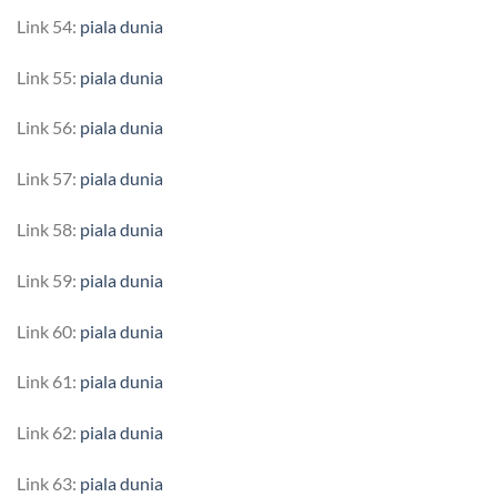
Link 54:
piala dunia
Link 55:
piala dunia
Link 56:
piala dunia
Link 57:
piala dunia
Link 58:
piala dunia
Link 59:
piala dunia
Link 60:
piala dunia
Link 61:
piala dunia
Link 62:
piala dunia
Link 63:
piala dunia