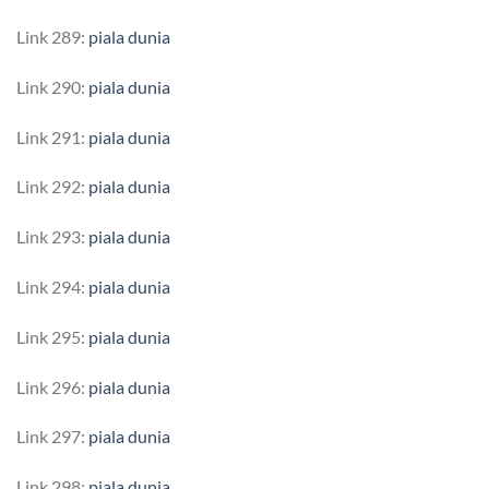
Link 289:
piala dunia
Link 290:
piala dunia
Link 291:
piala dunia
Link 292:
piala dunia
Link 293:
piala dunia
Link 294:
piala dunia
Link 295:
piala dunia
Link 296:
piala dunia
Link 297:
piala dunia
Link 298:
piala dunia