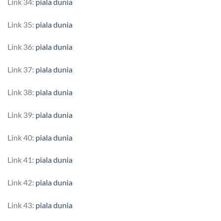
Link 34:
piala dunia
Link 35:
piala dunia
Link 36:
piala dunia
Link 37:
piala dunia
Link 38:
piala dunia
Link 39:
piala dunia
Link 40:
piala dunia
Link 41:
piala dunia
Link 42:
piala dunia
Link 43:
piala dunia