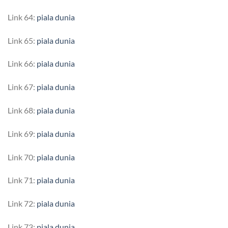
Link 64:
piala dunia
Link 65:
piala dunia
Link 66:
piala dunia
Link 67:
piala dunia
Link 68:
piala dunia
Link 69:
piala dunia
Link 70:
piala dunia
Link 71:
piala dunia
Link 72:
piala dunia
Link 73:
piala dunia