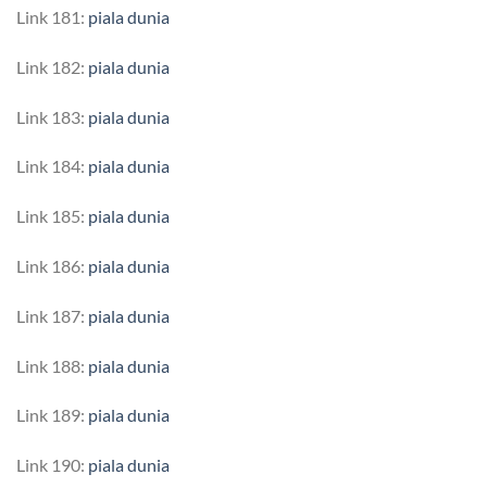
Link 181:
piala dunia
Link 182:
piala dunia
Link 183:
piala dunia
Link 184:
piala dunia
Link 185:
piala dunia
Link 186:
piala dunia
Link 187:
piala dunia
Link 188:
piala dunia
Link 189:
piala dunia
Link 190:
piala dunia