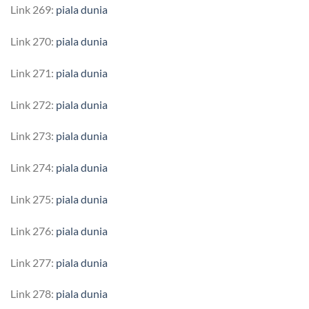
Link 269:
piala dunia
Link 270:
piala dunia
Link 271:
piala dunia
Link 272:
piala dunia
Link 273:
piala dunia
Link 274:
piala dunia
Link 275:
piala dunia
Link 276:
piala dunia
Link 277:
piala dunia
Link 278:
piala dunia